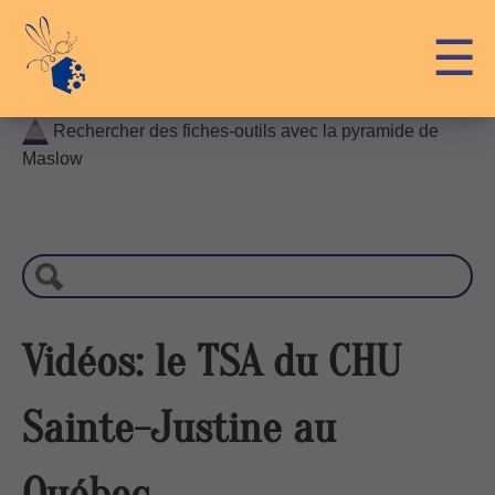
Skip
API-LUX
☰
to
content
Rechercher des fiches-outils avec la pyramide de
Maslow
R
e
c
h
e
r
Vidéos: le TSA du CHU
c
h
Sainte-Justine au
e
Québec