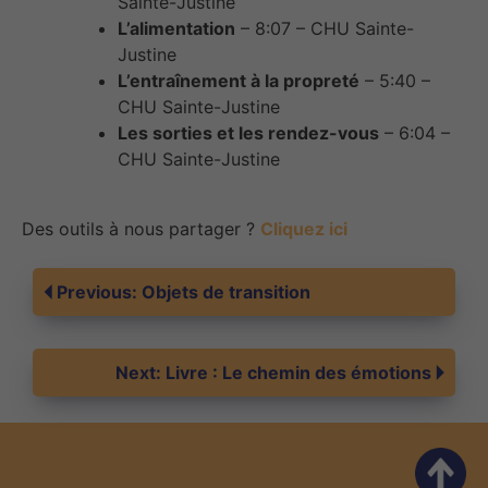
Sainte-Justine
L’alimentation
– 8:07 – CHU Sainte-
Justine
L’entraînement à la propreté
– 5:40 –
CHU Sainte-Justine
Les sorties et les rendez-vous
– 6:04 –
CHU Sainte-Justine
Des outils à nous partager ?
Cliquez ici
Navigation
Previous:
Objets de transition
de
Next:
Livre : Le chemin des émotions
l’article