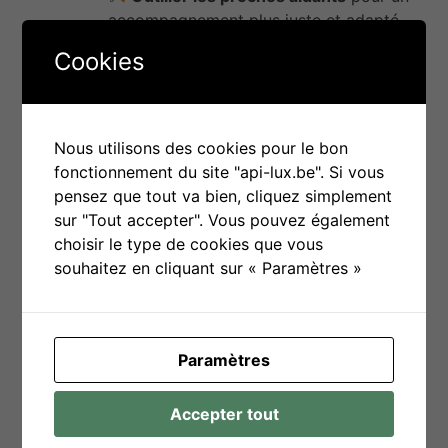
accompagnement plus juste et adapté,
Fournir des repères clairs
sur les
Cookies
signes et les particularités du TSA,
Réduire les stigmatisations
grâce à
une meilleure compréhension,
Favoriser l’inclusion
des personnes
Nous utilisons des cookies pour le bon
autistes dans les différents milieux de vie.
fonctionnement du site "api-lux.be". Si vous
pensez que tout va bien, cliquez simplement
Objectifs spécifiques :
sur "Tout accepter". Vous pouvez également
choisir le type de cookies que vous
Autonomisation des familles,
souhaitez en cliquant sur « Paramètres »
Renforcement des pratiques éducatives
adaptées,
Développement émotionnel et
compréhension mutuelle,
Paramètres
Valorisation des capacités des personnes
autistes.
Accepter tout