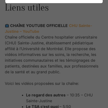
Liens utiles
CHAÎNE YOUTUBE OFFICIELLE
CHU Sainte-
Justine – YouTube
Chaîne officielle du Centre hospitalier universitaire
(CHU) Sainte-Justine, établissement pédiatrique
affilié à l’Université de Montréal. Elle propose des
vidéos informatives sur les soins, la recherche, les
initiatives communautaires et les témoignages de
patients, destinées aux familles, aux professionnels
de la santé et au grand public.
Voici les vidéos proposées sur la chaîne:
Le regard des autres
– 10:35 – CHU
Sainte-Justine
Le TSA c’est quoi
– 5:50