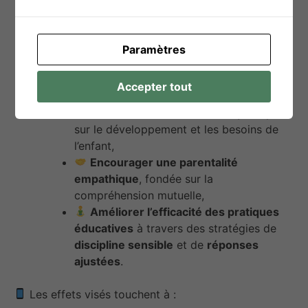
Renforcer leurs compétences
parentales
en valorisant leurs réussites
concrètes,
Paramètres
Favoriser l’observation et la
compréhension
fine des comportements
Accepter tout
de leur enfant,
Fournir des connaissances pratiques
sur le développement et les besoins de
l’enfant,
Encourager une parentalité
empathique
, fondée sur la
compréhension mutuelle,
Améliorer l’efficacité des pratiques
éducatives
à travers des stratégies de
discipline sensible
et de
réponses
ajustées
.
Les effets visés touchent à :