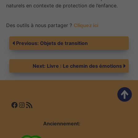
naturels en contexte de protection de l’enfance.
Des outils à nous partager ?
Cliquez ici
Navigation
Previous:
Objets de transition
de
Next:
Livre : Le chemin des émotions
l’article
Facebook
Instagram
Flux RSS
Anciennement: