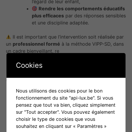
l’égard de leur enfant,
Rendre les comportements éducatifs
plus efficaces
par des réponses sensibles
et une discipline adaptée.
Il est important que l’intervention soit réalisée par
un
professionnel formé
à la méthode VIPP-SD, dans
un cadre bienveillant, re
Cookies
Objectif(s) d’utilisation
Nous utilisons des cookies pour le bon
fonctionnement du site "api-lux.be". Si vous
Le programme vise à :
pensez que tout va bien, cliquez simplement
sur "Tout accepter". Vous pouvez également
Guider et informer
les parents en
choisir le type de cookies que vous
s’appuyant sur leurs propres interactions
souhaitez en cliquant sur « Paramètres »
quotidiennes,