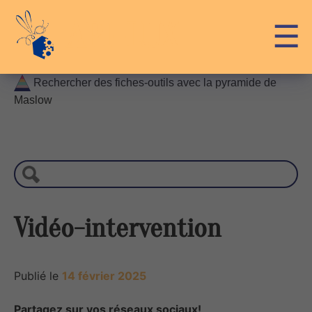
Skip
API-LUX
☰
to
content
Rechercher des fiches-outils avec la pyramide de
Maslow
R
e
c
h
e
r
Vidéo-intervention
c
h
e
Publié le
14 février 2025
Partagez sur vos réseaux sociaux!