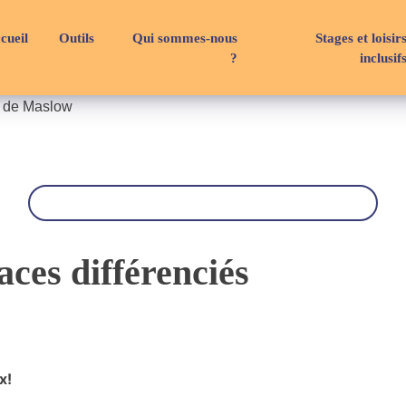
cueil
Outils
Qui sommes-nous
Stages et loisir
?
inclusif
e de Maslow
R
e
c
h
e
r
aces différenciés
c
h
e
x!