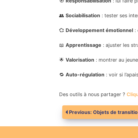
🧭
Responsabilisation
: lui faire
👥
Sociabilisation
: tester ses int
💞
Développement émotionnel
: 
📖
Apprentissage
: ajuster les s
🌟
Valorisation
: montrer au jeune 
🔁
Auto-régulation
: voir si l’ap
Des outils à nous partager ?
Cliqu
Navigation
Previous:
Objets de transiti
de