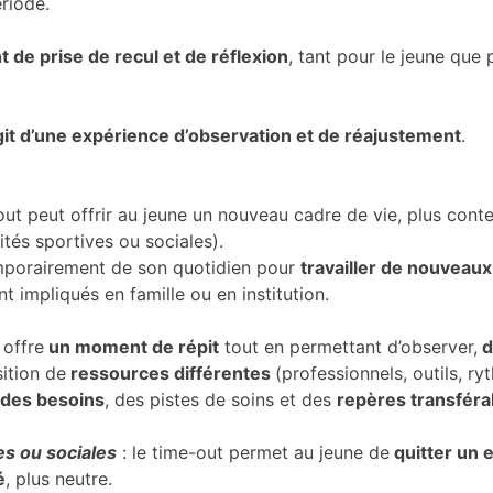
riode.
de prise de recul et de réflexion
, tant pour le jeune que 
agit d’une expérience d’observation et de réajustement
.
out peut offrir au jeune un nouveau cadre de vie, plus cont
ités sportives ou sociales).
temporairement de son quotidien pour
travailler de nouveaux
t impliqués en famille ou en institution.
 offre
un moment de répit
tout en permettant d’observer,
d
sition de
ressources différentes
(professionnels, outils, ry
n des besoins
, des pistes de soins et des
repères transférab
es ou sociales
: le time-out permet au jeune de
quitter un
é
, plus neutre.