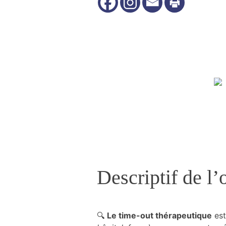
Nécessaire
Ces cookies ne
sont pas
facultatifs. Ils
sont
nécessaires au
fonctionnement
du site Web.
Descriptif de l’o
Statistiques
Nous utilisons
des cookies
afin
d'améliorer la
🔍
Le time-out thérapeutique
est
fonctionnalité