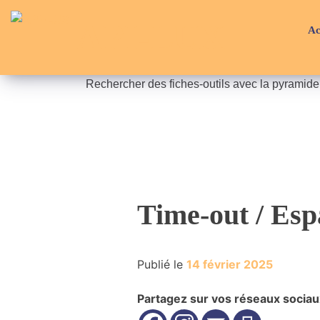
Skip
API-LUX
to
Ac
content
Rechercher des fiches-outils avec la pyramid
Time-out / Esp
Publié le
14 février 2025
Partagez sur vos réseaux sociau