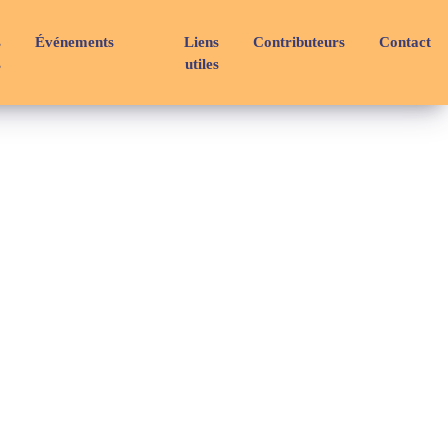
s
Événements
Liens
Contributeurs
Contact
s
utiles