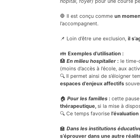
hôpital, foyer)
pour une courte pé
et la structure
du site Web,
🛑 Il est conçu comme
un moment 
en fonction
l’accompagnent.
de la manière
dont le site
Web est
📌 Loin d’être une exclusion,
il s’
utilisé.
👪
Exemples d’utilisation :
🏥
En milieu hospitalier
:
le time-
Expérience
(moins d’accès à l’école, aux activ
Afin que notre
🔍 Il permet ainsi de s’éloigner 
site Web
fonctionne le
espaces d’enjeux affectifs
souven
mieux
possible lors
🏠
Pour les familles
:
cette pause
de votre
thérapeutique,
si la mise à dispo
visite. Si vous
🔍 Ce temps favorise
l’évaluatio
refusez ces
cookies,
certaines
🏫
Dans les institutions éducativ
fonctionnalités
s’éprouver dans une autre réalit
disparaîtront