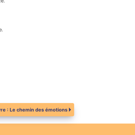
ce.
e.
vre : Le chemin des émotions