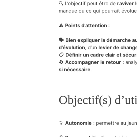
🔍 L’objectif peut être de
raviver 
du site
manque ou ce qui pourrait évolue
Internet.
⚠️
Points d’attention :
Marketing
En partageant
🗣️
Bien expliquer la démarche a
votre intérêt et
d’évolution
, d’un
levier de chang
votre
📋
Définir un cadre clair et sécur
comportement
🔄
Accompagner le retour
: anal
lorsque vous
si nécessaire
.
visitez notre
site, vous
augmentez les
chances de
voir du
Objectif(s) d’uti
contenu et
des offres
personnalisés.
💡
Autonomie
: permettre au jeun