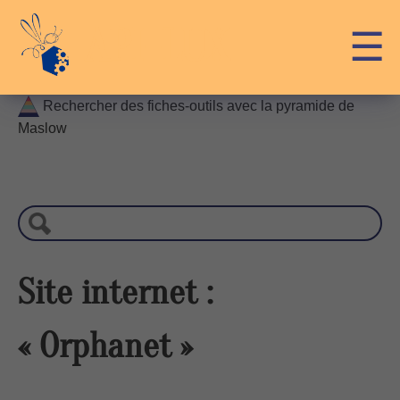
Skip
API-LUX
☰
to
content
Rechercher des fiches-outils avec la pyramide de
Maslow
R
e
c
h
e
r
Site internet :
c
h
« Orphanet »
e