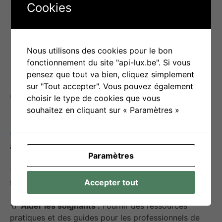
consulter des spécialistes pour un
Cookies
accompagnement médical personnalisé,
en particulier pour les maladies rares qui
nécessitent souvent une expertise
spécialisée.
Nous utilisons des cookies pour le bon
fonctionnement du site "api-lux.be". Si vous
pensez que tout va bien, cliquez simplement
sur "Tout accepter". Vous pouvez également
Objectif(s) d’utilisation
choisir le type de cookies que vous
souhaitez en cliquant sur « Paramètres »
Rendre les informations sur les maladies rares
accessibles et claires pour tous.
Paramètres
Informer :
Expliquer chaque maladie rare, ses
symptômes, traitements et approches de soin.
Accepter tout
Aider les soignants :
Fournir des ressources
pratiques et des guides pour les professionnels de