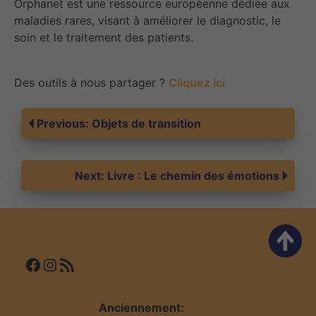
Orphanet est une ressource européenne dédiée aux
maladies rares, visant à améliorer le diagnostic, le
soin et le traitement des patients.
Des outils à nous partager ?
Cliquez ici
Navigation
Previous:
Objets de transition
de
Next:
Livre : Le chemin des émotions
l’article
Facebook
Instagram
Flux RSS
Anciennement: