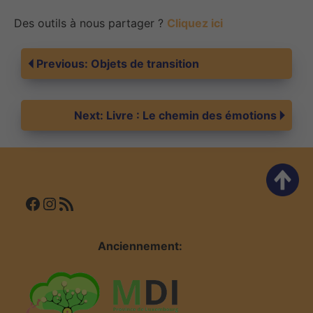
Des outils à nous partager ?
Cliquez ici
Navigation
Previous:
Objets de transition
de
Next:
Livre : Le chemin des émotions
l’article
Facebook
Instagram
Flux RSS
Anciennement: