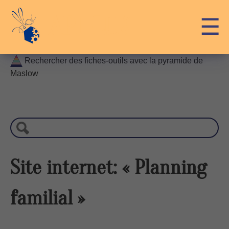
Skip
API-LUX
☰
to
content
Rechercher des fiches-outils avec la pyramide de
Maslow
R
e
c
h
e
r
Site internet: « Planning
c
h
familial »
e