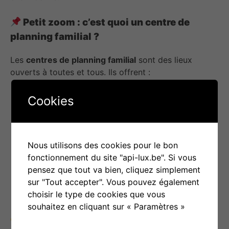
Petit zoom : c’est quoi un centre de
planning familial ?
Les
centres de planning familial
sont des lieux
ouverts à toutes et tous. Ils offrent :
Des
consultations médicales et
Cookies
psychologiques
Des conseils en
contraception,
grossesse, IVG
Nous utilisons des cookies pour le bon
Des animations EVRAS dans les écoles ou
fonctionnement du site "api-lux.be". Si vous
les institutions
pensez que tout va bien, cliquez simplement
Un accompagnement juridique et social
sur "Tout accepter". Vous pouvez également
Des espaces d’écoute et de soutien en
choisir le type de cookies que vous
toute confidentialité et sans jugement
souhaitez en cliquant sur « Paramètres »
Leur mission :
promouvoir la santé sexuelle et