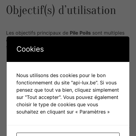
Objectif(s) d’utilisation
Les objectifs principaux de
Pile Poils
sont multiples
et visent à accompagner les jeunes à travers la
transition de la puberté en toute sérénité :
Cookies
Anticiper les changements corporels
: Fournir des informations claires et
Nous utilisons des cookies pour le bon
précises sur la puberté, le corps et les
fonctionnement du site "api-lux.be". Si vous
émotions.
pensez que tout va bien, cliquez simplement
Dédramatiser
: Réduire le stress et
sur "Tout accepter". Vous pouvez également
l’inquiétude des jeunes en expliquant les
choisir le type de cookies que vous
transformations physiques et
souhaitez en cliquant sur « Paramètres »
émotionnelles de manière positive.
Respect et consentement
: Parler
ouvertement du consentement, de l’image
de soi, des pertes blanches, des