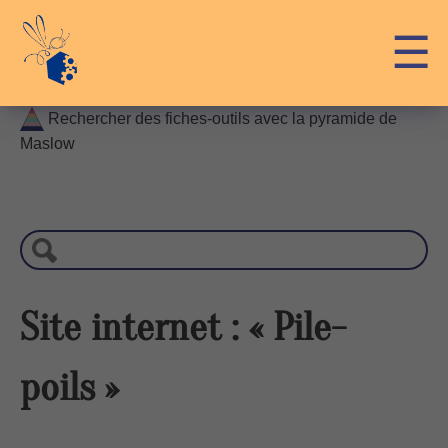
Skip
API-LUX
☰
to
content
Rechercher des fiches-outils avec la pyramide de
Maslow
R
e
c
h
e
r
Site internet : « Pile-
c
h
poils »
e