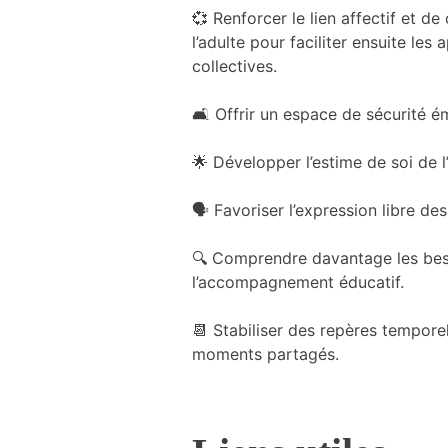
💞 Renforcer le lien affectif et de
du site
Internet.
l’adulte pour faciliter ensuite les
collectives.
Marketing
🛋️ Offrir un espace de sécurité é
En partageant
votre intérêt et
🌟 Développer l’estime de soi de l
votre
comportement
lorsque vous
🗣️ Favoriser l’expression libre de
visitez notre
site, vous
🔍 Comprendre davantage les beso
augmentez les
l’accompagnement éducatif.
chances de
voir du
contenu et
📆 Stabiliser des repères temporel
des offres
moments partagés.
personnalisés.