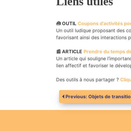
Liens utiles
🧰 OUTIL
​
Coupons d’activités pou
Un outil ludique proposant des c
favorisant ainsi des interactions p
📰 ARTICLE
​
Prendre du temps de 
Un article qui souligne l’importa
lien affectif et favoriser le dével
Des outils à nous partager ?
Cliqu
Navigation
Previous:
Objets de transiti
de