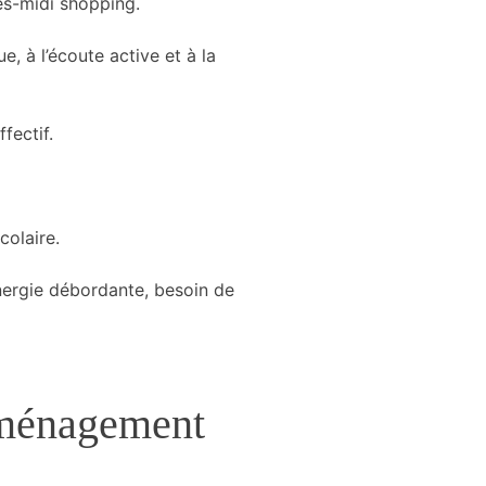
ès-midi shopping.
, à l’écoute active et à la
fectif.
olaire.
nergie débordante, besoin de
aménagement