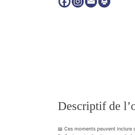
Nécessaire
Ces cookies ne
sont pas
facultatifs. Ils
sont
nécessaires au
fonctionnement
du site Web.
Descriptif de l’o
Statistiques
Nous utilisons
des cookies
afin
d'améliorer la
📖 Ces moments peuvent inclure des
fonctionnalité