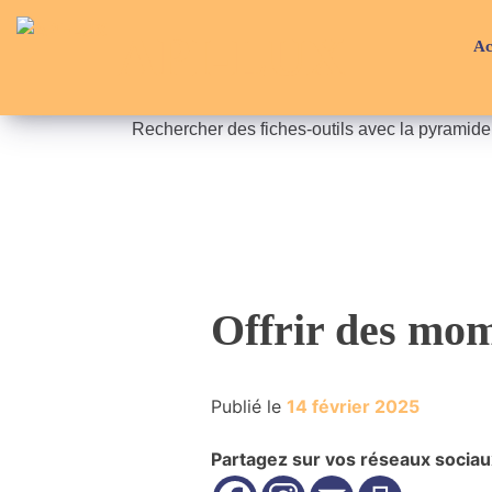
Skip
API-LUX
to
Ac
content
Rechercher des fiches-outils avec la pyramid
Offrir des mome
Publié le
14 février 2025
Partagez sur vos réseaux sociau