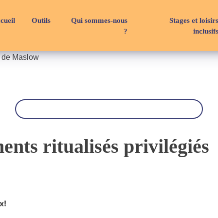
cueil
Outils
Qui sommes-nous
Stages et loisir
?
inclusif
e de Maslow
R
e
c
h
e
r
nts ritualisés privilégiés
c
h
e
x!