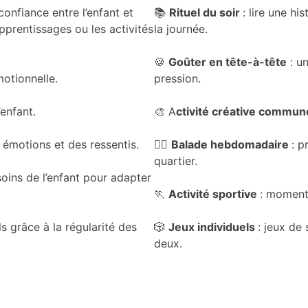
 confiance entre l’enfant et
📚
Rituel du soir
: lire une hi
 apprentissages ou les activités
la journée.
🍪
Goûter en tête-à-tête
: u
motionnelle.
pression.
’enfant.
🎨 A
ctivité créative commun
s émotions et des ressentis.
🚶‍♀️
Balade hebdomadaire
: p
quartier.
ins de l’enfant pour adapter
🏃
Activité sportive
: moment
s grâce à la régularité des
🎲
Jeux individuels
: jeux de
deux.