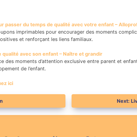
r passer du temps de qualité avec votre enfant – Allopro
oupons imprimables pour encourager des moments complices
ositives et renforçant les liens familiaux.
qualité avec son enfant – Naître et grandir
nce des moments d’attention exclusive entre parent et enfan
oppement de l’enfant.
ez ici
on
Next:
Li