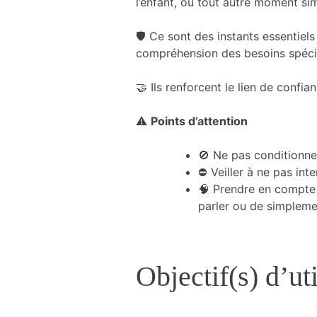
l’enfant, ou tout autre moment s
et la structure
du site Web,
🛡️ Ce sont des instants essentiel
en fonction
compréhension des besoins spécif
de la manière
dont le site
Web est
🤝 Ils renforcent le lien de confian
utilisé.
⚠️
Points d’attention
Expérience
🚫 Ne pas conditionne
Afin que notre
⛔ Veiller à ne pas in
site Web
fonctionne le
🧠 Prendre en compte 
mieux
parler ou de simpleme
possible lors
de votre
visite. Si vous
refusez ces
Objectif(s) d’uti
cookies,
certaines
fonctionnalités
disparaîtront