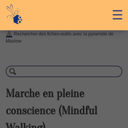
Skip
API-LUX
☰
to
content
Rechercher des fiches-outils avec la pyramide de
Maslow
R
e
c
h
e
r
Marche en pleine
c
h
conscience (Mindful
e
Walking)