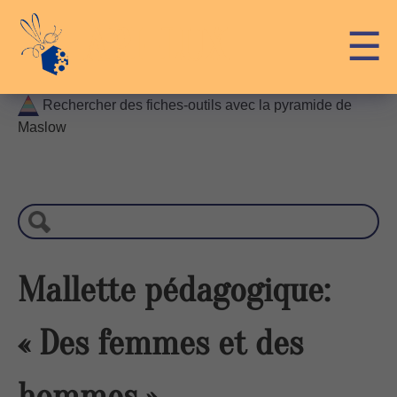
Skip
API-LUX
☰
to
content
Rechercher des fiches-outils avec la pyramide de
Maslow
R
e
c
h
e
r
Mallette pédagogique:
c
h
« Des femmes et des
e
hommes »