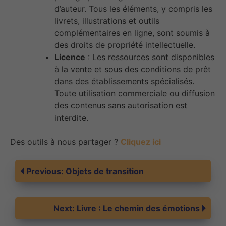
d’auteur. Tous les éléments, y compris les
livrets, illustrations et outils
complémentaires en ligne, sont soumis à
des droits de propriété intellectuelle.
Licence
: Les ressources sont disponibles
à la vente et sous des conditions de prêt
dans des établissements spécialisés.
Toute utilisation commerciale ou diffusion
des contenus sans autorisation est
interdite.
Des outils à nous partager ?
Cliquez ici
Navigation
Previous:
Objets de transition
de
Next:
Livre : Le chemin des émotions