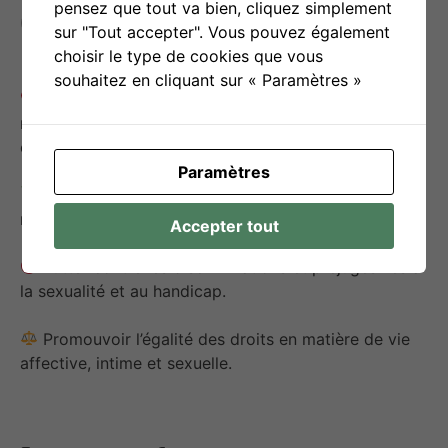
pensez que tout va bien, cliquez simplement
Objectif(s) d’utilisation
sur "Tout accepter". Vous pouvez également
choisir le type de cookies que vous
souhaitez en cliquant sur « Paramètres »
Développer les compétences émotionnelles,
relationnelles et sexuelles des adolescents et adultes
en situation de handicap intellectuel.
Paramètres
Favoriser leur épanouissement personnel et
renforcer leur
autonomie affective et relationnelle
.
Accepter tout
Lutter contre les discriminations et préjugés liés à
la sexualité et au handicap.
Promouvoir l’égalité des droits en matière de vie
affective, intime et sexuelle.