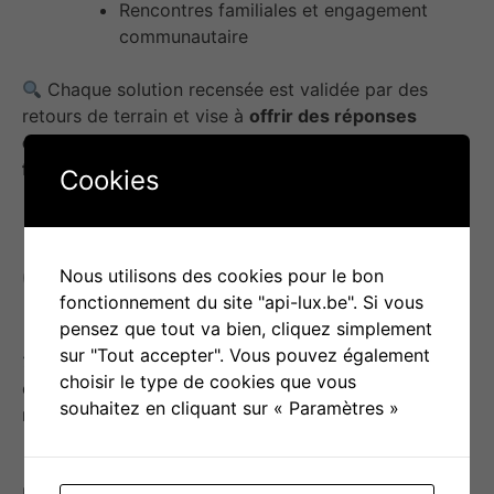
Rencontres familiales et engagement
communautaire
Chaque solution recensée est validée par des
retours de terrain et vise à
offrir des réponses
concrètes, locales et adaptées aux besoins des
familles
.
Cookies
Objectif(s) d’utilisation
Nous utilisons des cookies pour le bon
fonctionnement du site "api-lux.be". Si vous
pensez que tout va bien, cliquez simplement
sur "Tout accepter". Vous pouvez également
Offrir des outils pratiques
aux parents d’enfants
choisir le type de cookies que vous
en situation de handicap, pour alléger la charge
souhaitez en cliquant sur « Paramètres »
mentale et améliorer leur organisation quotidienne.
Faciliter l’accès aux ressources
disponibles en
Belgique francophone, en rendant l’information plus