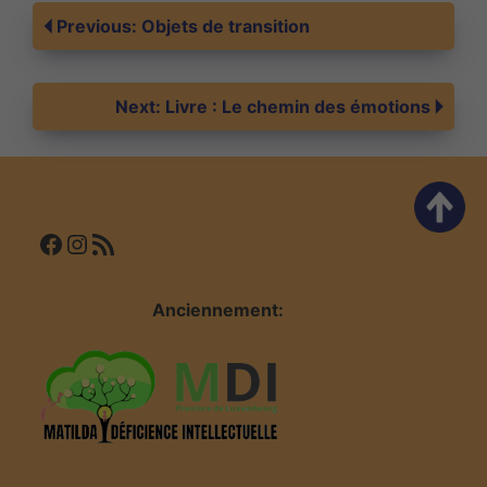
Navigation
Previous:
Objets de transition
de
Next:
Livre : Le chemin des émotions
l’article
Facebook
Instagram
Flux RSS
Anciennement: