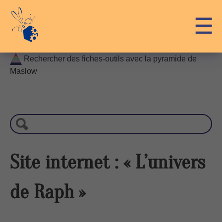
Skip
API-LUX
☰
to
content
Rechercher des fiches-outils avec la pyramide de
Maslow
R
e
c
h
e
r
Site internet : « L’univers
c
h
de Raph »
e