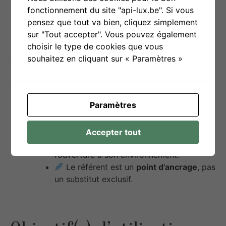
fonctionnement du site "api-lux.be". Si vous
interventions
: maintenir des routines et
pensez que tout va bien, cliquez simplement
repères clairs pour rassurer l’enfant et
sur "Tout accepter". Vous pouvez également
favoriser la prévisibilité.
choisir le type de cookies que vous
souhaitez en cliquant sur « Paramètres »
Points d’attention
La juste présence est essentielle :
veiller à ne pas générer de dépendance
Paramètres
affective au référent unique.
Encourager l’enfant à diversifier ses
repères : valoriser les autres adultes de
Accepter tout
l’équipe, favoriser la socialisation et
l’ouverture à son environnement.
Le référent est un
point d’ancrage
, pas
un substitut exclusif.