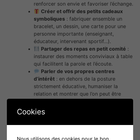
renforcer son envie et favoriser l’échange.
Créer et offrir des petits cadeaux
symboliques
: fabriquer ensemble un
bracelet, un dessin, une carte pour une
personne importante (enseignant,
éducateur, intervenant sportif…).
Partager des repas en petit comité
:
instaurer des moments conviviaux à table
qui facilitent la parole et l’écoute.
Parler de vos propres centres
d’intérêt
: en dehors de la posture
strictement éducative, humaniser la
relation et montrer que l’on peut être
éducateur et personne à la fois.
Prendre le temps, ralentir
: éviter de
Cookies
brusquer les échanges, respecter les
silences, et privilégier la qualité à la
quantité.
Nous utilisons des cookies pour le bon
Être stable et cohérent dans les