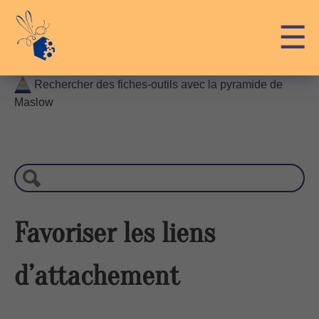
Skip
API-LUX
☰
to
content
Rechercher des fiches-outils avec la pyramide de
Maslow
R
e
c
h
e
r
Favoriser les liens
c
h
d’attachement
e