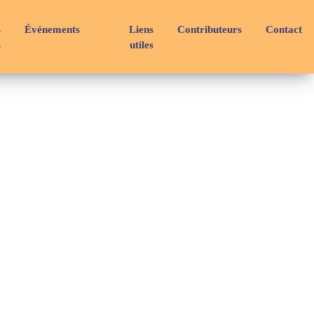
s
Événements
Liens
Contributeurs
Contact
s
utiles