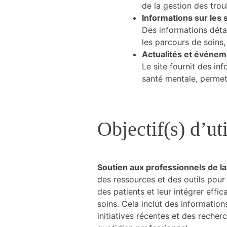
de la gestion des trou
du site
Informations sur les 
Internet.
Des informations détai
les parcours de soins,
Marketing
Actualités et événe
En partageant
Le site fournit des in
votre intérêt et
santé mentale, permett
votre
comportement
lorsque vous
visitez notre
Objectif(s) d’uti
site, vous
augmentez les
chances de
voir du
contenu et
Soutien aux professionnels de l
des offres
des ressources et des outils pour
personnalisés.
des patients et leur intégrer eff
soins. Cela inclut des information
initiatives récentes et des recher