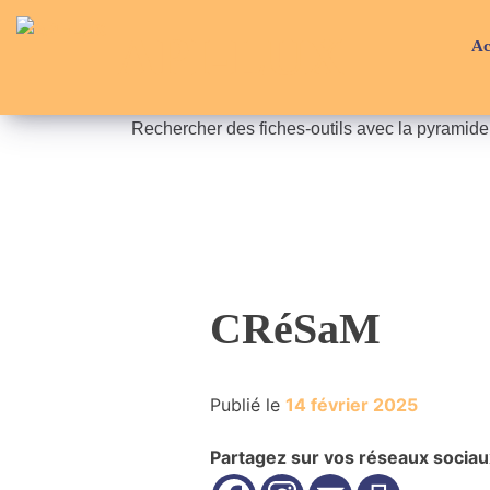
Skip
API-LUX
to
Ac
content
Rechercher des fiches-outils avec la pyramid
CRéSaM
Publié le
14 février 2025
Partagez sur vos réseaux sociau