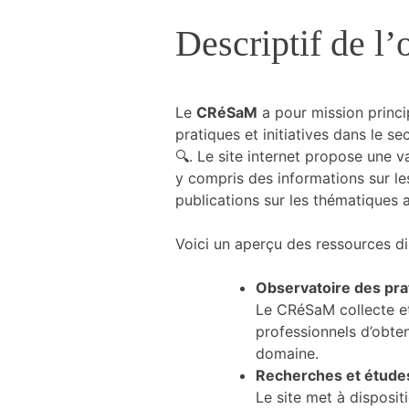
et la structure
Descriptif de l’o
du site Web,
en fonction
de la manière
dont le site
Web est
Le
CRéSaM
a pour mission princip
utilisé.
pratiques et initiatives dans le s
🔍. Le site internet propose une 
y compris des informations sur les
Expérience
publications sur les thématiques a
Afin que notre
site Web
fonctionne le
Voici un aperçu des ressources di
mieux
possible lors
Observatoire des prat
de votre
Le CRéSaM collecte et
visite. Si vous
professionnels d’obte
refusez ces
cookies,
domaine.
certaines
Recherches et étude
fonctionnalités
Le site met à disposit
disparaîtront