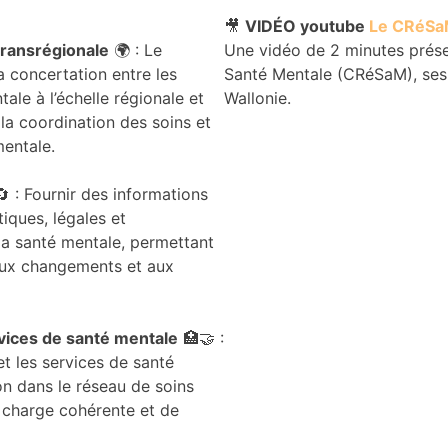
🎥
VIDÉO youtube
Le CRéSaM
transrégionale
🌍 : Le
Une vidéo de 2 minutes prése
a concertation entre les
Santé Mentale (CRéSaM), ses 
ale à l’échelle régionale et
Wallonie.​
 la coordination des soins et
mentale.
 : Fournir des informations
tiques, légales et
la santé mentale, permettant
aux changements et aux
rvices de santé mentale
🏥🤝 :
t les services de santé
on dans le réseau de soins
n charge cohérente et de