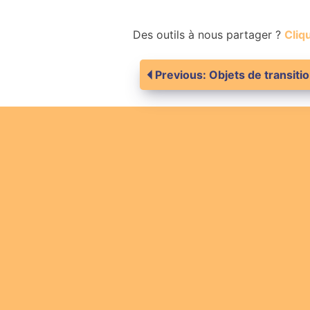
Des outils à nous partager ?
Cliqu
Navigation
Previous:
Objets de transiti
de
l’article