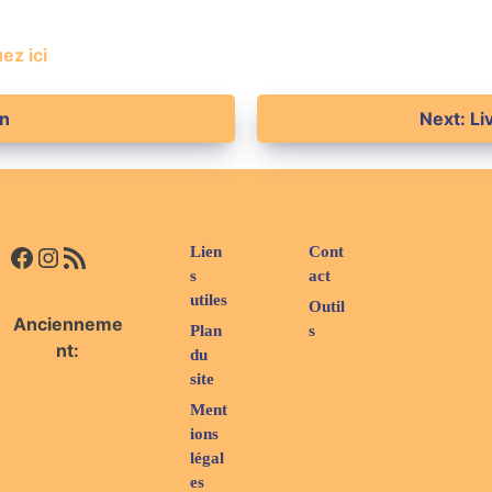
ez ici
on
Next:
Li
Facebook
Instagram
Flux RSS
Lien
Cont
s
act
utiles
Outil
Ancienneme
Plan
s
nt:
du
site
Ment
ions
légal
es