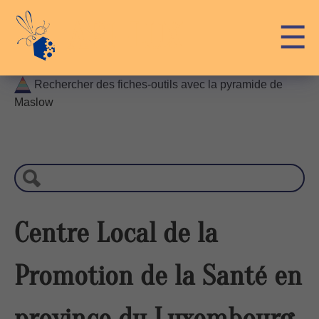
Skip
API-LUX
☰
to
content
Rechercher des fiches-outils avec la pyramide de
Maslow
R
e
c
h
e
r
Centre Local de la
c
h
Promotion de la Santé en
e
province du Luxembourg