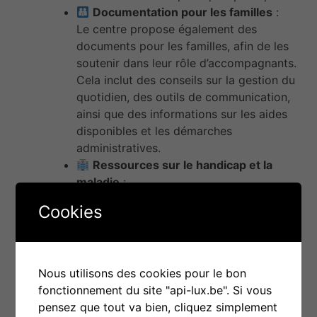
Documentation pour les familles
:
Le centre propose également des
documents pour les familles, afin de les
soutenir dans leur rôle d’accompagnants.
Cela inclut des conseils sur la gestion du
quotidien, des outils de communication,
ainsi que des informations sur les aides
disponibles et les démarches
administratives.
Ressources sur le handicap et la
maladie
:
Vous y trouverez des ouvrages relatifs à
Cookies
divers types de handicap, des troubles
cognitifs, moteurs ou sensoriels, et des
conseils sur l’adaptation des
environnements de vie et des stratégies
Nous utilisons des cookies pour le bon
d’accompagnement.
fonctionnement du site "api-lux.be". Si vous
Ressources pour les personnes
pensez que tout va bien, cliquez simplement