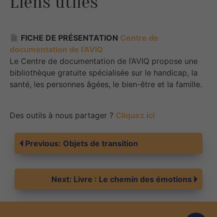
Liens utiles
FICHE DE PRÉSENTATION
Centre de
documentation de l’AVIQ
Le Centre de documentation de l’AVIQ propose une
bibliothèque gratuite spécialisée sur le handicap, la
santé, les personnes âgées, le bien-être et la famille. ​
Des outils à nous partager ?
Cliquez ici
Navigation
Previous:
Objets de transition
de
Next:
Livre : Le chemin des émotions
l’article