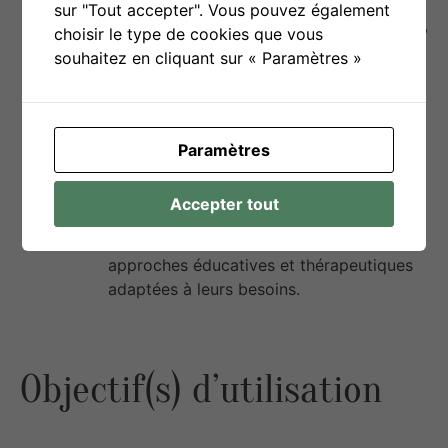
âgées
:
sur "Tout accepter". Vous pouvez également
Des documents abordant le vieillissement,
choisir le type de cookies que vous
les maladies liées à l’âge (comme
souhaitez en cliquant sur « Paramètres »
Alzheimer), et des stratégies pour
améliorer la qualité de vie des personnes
âgées en perte d’autonomie.
Ressources pour les enfants à
Paramètres
besoins spécifiques
:
Le centre offre des livres et des supports
Accepter tout
pédagogiques pour les enfants ayant des
besoins particuliers, incluant des
approches éducatives et thérapeutiques
adaptées à leurs besoins.
Objectif(s) d’utilisation