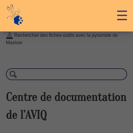
Skip
API-LUX
☰
to
content
Rechercher des fiches-outils avec la pyramide de
Maslow
R
e
c
h
e
r
Centre de documentation
c
h
de l’AVIQ
e