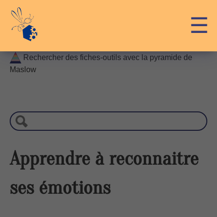
Skip
API-LUX
☰
to
content
Rechercher des fiches-outils avec la pyramide de
Maslow
R
e
c
h
e
r
Apprendre à reconnaitre
c
h
ses émotions
e