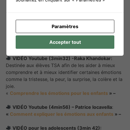
histoires
et discuter des émotions des
personnages
.
Paramètres
Liens utiles
Accepter tout
VIDÉO Youtube (3min32) -Raka Khandokar:
Destinée aux élèves TSA afin de les aider à mieux
comprendre et à mieux identifier certaines émotions
comme la tristesse, la peur, la surprise, la colère et la
joie.
«
Comprendre les émotions pour les enfants
» –
VIDÉO Youtube (4min56) – Patrice Iocavella
:
«
Comment expliquer les émotions aux enfants
» –
VIDÉO pour les adolescents (3min 42):