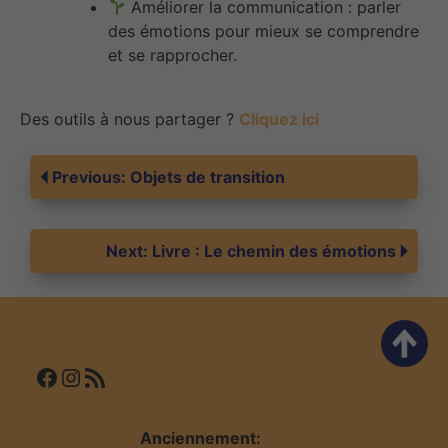
Améliorer la communication : parler
des émotions pour mieux se comprendre
et se rapprocher.
Des outils à nous partager ?
Cliquez ici
Navigation
Previous:
Objets de transition
de
Next:
Livre : Le chemin des émotions
l’article
Facebook
Instagram
Flux RSS
Anciennement: