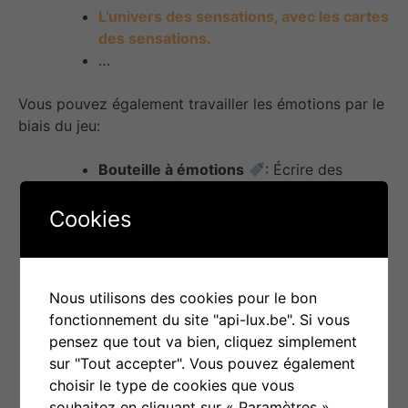
L’univers des sensations, avec les cartes
des sensations.
…
Vous pouvez également travailler les émotions par le
biais du jeu:
Bouteille à émotions
: Écrire des
émotions sur des étiquettes et les mettre
dans une bouteille pour en parler
.
Cookies
Jeu de mime
: Mimer des émotions
et faire deviner aux autres de quoi il s’agit
.
Nous utilisons des cookies pour le bon
Collage d’émotions
: Découper des
fonctionnement du site "api-lux.be". Si vous
images
qui représentent des émotions
pensez que tout va bien, cliquez simplement
dans des magazines
et les coller sur
sur "Tout accepter". Vous pouvez également
un papier
.
choisir le type de cookies que vous
Histoires d’émotions
: Lire des
souhaitez en cliquant sur « Paramètres »