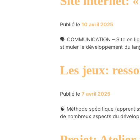
Site internet
et la structure
du site Web,
en fonction
Publié le
10 avril 2025
de la manière
dont le site
Web est
🗣️ COMMUNICATION – Site en ligne
utilisé.
stimuler le développement du lan
Expérience
Les jeux: ress
Afin que notre
site Web
fonctionne le
mieux
Publié le
7 avril 2025
possible lors
de votre
visite. Si vous
🧠 Méthode spécifique (apprentissa
refusez ces
de nombreux aspects du dévelop
cookies,
certaines
fonctionnalités
Projet: Atelier
disparaîtront