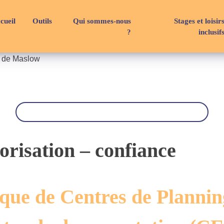
cueil
Outils
Qui sommes-nous
Stages et loisir
?
inclusif
e de Maslow
R
e
c
h
e
r
orisation – confiance
c
h
e
que de Centres de Plannin