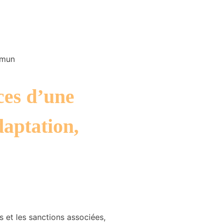
mmun
nces d’une
daptation,
s et les sanctions associées,