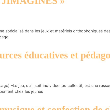
: « JIMAGINES »
 spécialisé dans les jeux et matériels orthophoniques dest
gage.
ources éducatives et pédag
ge) –Le jeu, qu’il soit individuel ou collectif, est une res
pement chez les jeunes
 musique et confection de c