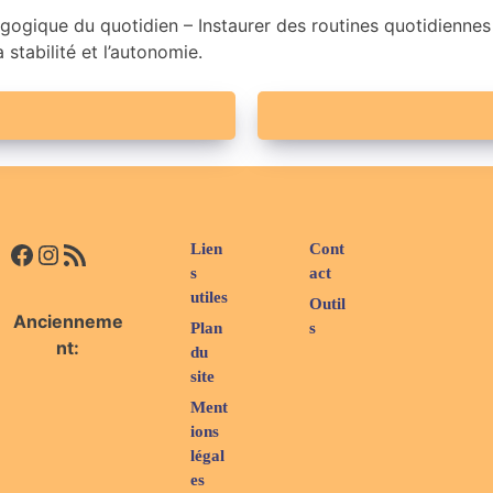
ogique du quotidien – Instaurer des routines quotidiennes po
a stabilité et l’autonomie.
Facebook
Instagram
Flux RSS
Lien
Cont
s
act
utiles
Outil
Ancienneme
Plan
s
nt:
du
site
Ment
ions
légal
es