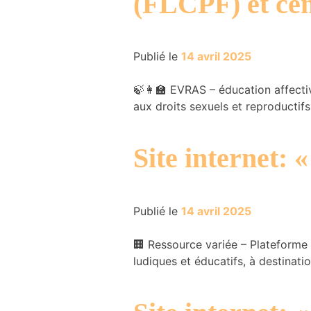
(FLCPF) et ce
Publié le
14 avril 2025
🍃👩‍🏫 EVRAS – éducation affectiv
Nécessaire
aux droits sexuels et reproductif
Ces cookies ne
sont pas
facultatifs. Ils
Site internet:
sont
nécessaires au
fonctionnement
du site Web.
Publié le
14 avril 2025
Statistiques
🏢 Ressource variée – Plateforme 
Nous utilisons
ludiques et éducatifs, à destinati
des cookies
afin
d'améliorer la
fonctionnalité