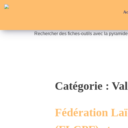
Skip
API-LUX
to
Ac
content
Rechercher des fiches-outils avec la pyramid
Catégorie :
Val
Fédération Laï