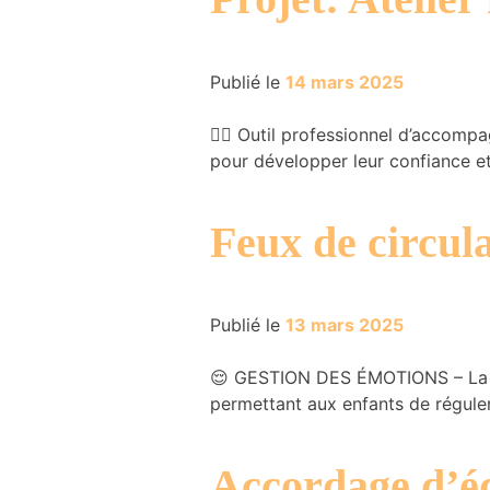
du site
Internet.
Publié le
14 mars 2025
Marketing
🧑‍⚕️ Outil professionnel d’accom
En partageant
pour développer leur confiance et
votre intérêt et
votre
comportement
lorsque vous
Feux de circul
visitez notre
site, vous
augmentez les
chances de
Publié le
13 mars 2025
voir du
contenu et
😌 GESTION DES ÉMOTIONS – La tec
des offres
personnalisés.
permettant aux enfants de régule
Accordage d’éq