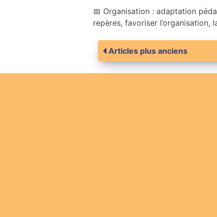
📅 Organisation : adaptation pédag
repères, favoriser l’organisation, l
Navigation
Articles plus anciens
des
articles