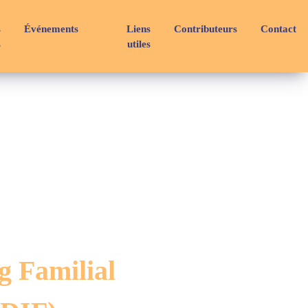
s
Événements
Liens
Contributeurs
Contact
s
utiles
g Familial